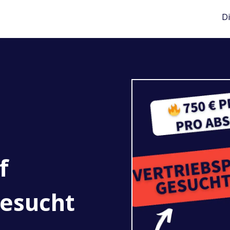
D
f
esucht