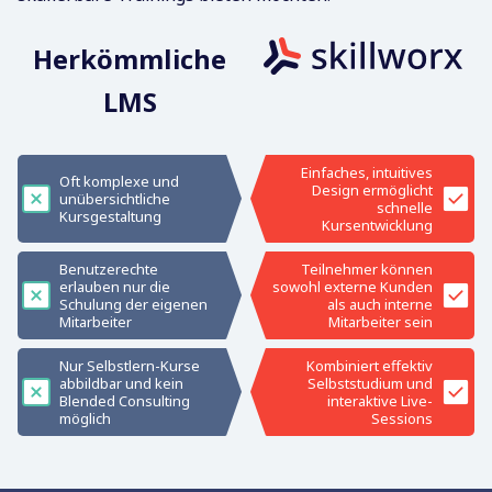
Herkömmliche
LMS
Einfaches, intuitives
Oft komplexe und
Design ermöglicht
unübersichtliche
schnelle
Kursgestaltung
Kursentwicklung
Benutzerechte
Teilnehmer können
erlauben nur die
sowohl externe Kunden
Schulung der eigenen
als auch interne
Mitarbeiter
Mitarbeiter sein
Nur Selbstlern-Kurse
Kombiniert effektiv
abbildbar und kein
Selbststudium und
Blended Consulting
interaktive Live-
möglich
Sessions