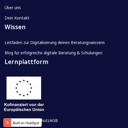
zu technischen Problemen, Unklarheiten
erstellen und deine Lernenden optimal zu
Über uns
oder bei anderen kniffligen
unterstützen.
Herausforderungen. Wir freuen uns auch
Dein Kontakt
für Ideen, wie wir skillworx noch besser
Wissen
machen können.
Leitfaden zur Digitalisierung deines Beratungswissens
Blog für erfolgreiche digitale Beratung & Schulungen
Lernplattform
Impressum
Datenschutz
AGB