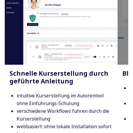
Schnelle Kurserstellung durch
Ble
geführte Anleitung
k
intuitive Kurserstellung im Autorentool
S
ohne Einführungs-Schulung
e
verschiedene Workflows führen durch die
T
Kurserstellung
f
webbasiert: ohne lokale Installation sofort
K